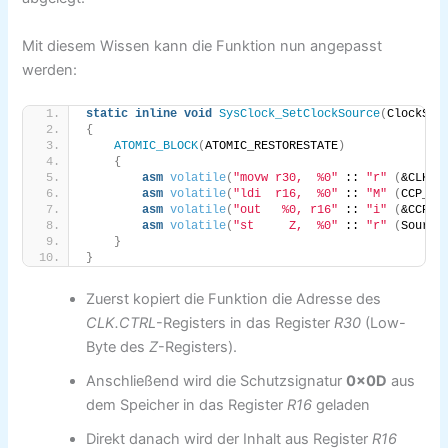
Mit diesem Wissen kann die Funktion nun angepasst
werden:
static
inline
void
SysClock_SetClockSource
(
ClockSou
{
ATOMIC_BLOCK
(
ATOMIC_RESTORESTATE
)
{
asm
volatile
(
"movw r30,  %0"
 :: 
"r"
(
&CLK.
C
asm
volatile
(
"ldi  r16,  %0"
 :: 
"M"
(
CCP_IO
asm
volatile
(
"out   %0, r16"
 :: 
"i"
(
&CCP
))
asm
volatile
(
"st     Z,  %0"
 :: 
"r"
(
Source
}
}
Zuerst kopiert die Funktion die Adresse des
CLK.CTRL
-Registers in das Register
R30
(Low-
Byte des
Z
-Registers).
Anschließend wird die Schutzsignatur
0x0D
aus
dem Speicher in das Register
R16
geladen
Direkt danach wird der Inhalt aus Register
R16