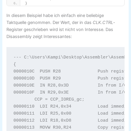
}
In diesem Beispiel habe ich einfach eine beliebige
Taktquelle genommen. Der Wert, der in das
CLK.CTRL
-
Register geschrieben wird ist nicht von Interesse. Das
Disassembly zeigt Interessantes:
--- C:\Users\Kampi\Desktop\Assembler\Assemble
{

0000010C  PUSH R28		Push register on stack 

0000010D  PUSH R29		Push register on stack 

0000010E  IN R28,0x3D		In from I/O location 

0000010F  IN R29,0x3E		In from I/O location 

	CCP = CCP_IOREG_gc;

00000110  LDI R24,0x34		Load immediate 

00000111  LDI R25,0x00		Load immediate 

00000112  LDI R18,0xD8		Load immediate 

00000113  MOVW R30,R24		Copy register pair 
