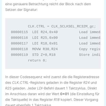
eine genauere Betrachtung reicht der Block nach dem
Setzen der Signatur:
	CLK.CTRL = CLK_SCLKSEL_RC32M_gc;

00000115  LDI R24,0x40		Load immediate 

00000116  LDI R25,0x00		Load immediate 

00000117  LDI R18,0x01		Load immediate 

00000118  MOVW R30,R24		Copy register pair 

00000119  STD Z+0,R18		Store indirect with displacement 

	return 0;
In dieser Codesequenz wird zuerst die die Registeradresse
des
CLK.CTRL
-Registers geladen in die Register
R24
und
R25
geladen. Jeder
LDI
-Befehl dauert 1 Taktzyklus. Direkt
im Anschluss daran wird der Wert
0x01
(die Einstellung für
die Taktquelle) in das Register
R18
kopiert. Dieser Vorgang
dauert ebenfalls 1 Taktzyklus.