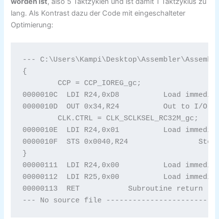
worden ist
, also 5 Taktzyklen und ist damit 1 Taktzyklus zu
lang. Als Kontrast dazu der Code mit eingeschalteter
Optimierung:
--- C:\Users\Kampi\Desktop\Assembler\Assemble
{

	CCP = CCP_IOREG_gc;

0000010C  LDI R24,0xD8		Load immediate 

0000010D  OUT 0x34,R24		Out to I/O location 

	CLK.CTRL = CLK_SCLKSEL_RC32M_gc;

0000010E  LDI R24,0x01		Load immediate 

0000010F  STS 0x0040,R24		Store direct to data space 

}

00000111  LDI R24,0x00		Load immediate 

00000112  LDI R25,0x00		Load immediate 

00000113  RET 		Subroutine return 

--- No source file -------------------------