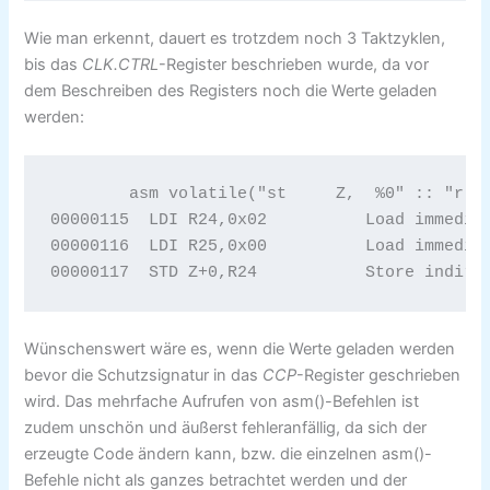
Wie man erkennt, dauert es trotzdem noch 3 Taktzyklen,
bis das
CLK.CTRL
-Register beschrieben wurde, da vor
dem Beschreiben des Registers noch die Werte geladen
werden:
	asm volatile("st     Z,  %0" :: "r" (0x02));

00000115  LDI R24,0x02		Load immediate 

00000116  LDI R25,0x00		Load immediate 

00000117  STD Z+0,R24
Wünschenswert wäre es, wenn die Werte geladen werden
bevor die Schutzsignatur in das
CCP
-Register geschrieben
wird. Das mehrfache Aufrufen von asm()-Befehlen ist
zudem unschön und äußerst fehleranfällig, da sich der
erzeugte Code ändern kann, bzw. die einzelnen asm()-
Befehle nicht als ganzes betrachtet werden und der