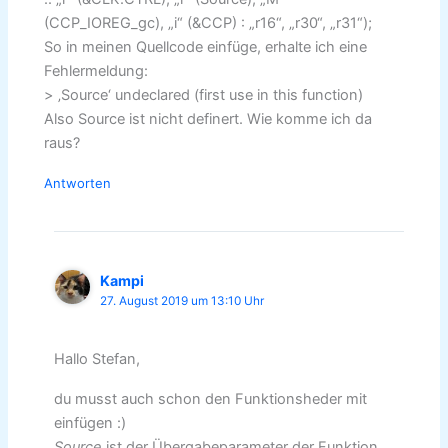
(CCP_IOREG_gc), „i“ (&CCP) : „r16“, „r30“, „r31“);
So in meinen Quellcode einfüge, erhalte ich eine
Fehlermeldung:
> ‚Source‘ undeclared (first use in this function)
Also Source ist nicht definert. Wie komme ich da
raus?
Antworten
Kampi
27. August 2019 um 13:10 Uhr
Hallo Stefan,
du musst auch schon den Funktionsheder mit
einfügen :)
Source
ist der Übergabeparameter der Funktion.