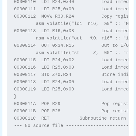
00000110  LDI R24,0x40		Load immediate 

00000111  LDI R25,0x00		Load immediate 

00000112  MOVW R30,R24		Copy register pair 

	asm volatile("ldi  r16,  %0" :: "M" (CCP_IOREG_gc));

00000113  LDI R16,0xD8		Load immediate 

	asm volatile("out   %0, r16" :: "i" (&CCP));

00000114  OUT 0x34,R16		Out to I/O location 

	asm volatile("st     Z,  %0" :: "r" (0x02));

00000115  LDI R24,0x02		Load immediate 

00000116  LDI R25,0x00		Load immediate 

00000117  STD Z+0,R24		Store indirect with displacement 

00000118  LDI R24,0x00		Load immediate 

00000119  LDI R25,0x00		Load immediate 

}

0000011A  POP R29		Pop register from stack 

0000011B  POP R28		Pop register from stack 

0000011C  RET 		Subroutine return 

--- No source file -------------------------