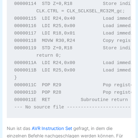
00000114  STD Z+0,R18		Store indirect with displacement 

	CLK.CTRL = CLK_SCLKSEL_RC32M_gc;

00000115  LDI R24,0x40		Load immediate 

00000116  LDI R25,0x00		Load immediate 

00000117  LDI R18,0x01		Load immediate 

00000118  MOVW R30,R24		Copy register pair 

00000119  STD Z+0,R18		Store indirect with displacement 

	return 0;

0000011A  LDI R24,0x00		Load immediate 

0000011B  LDI R25,0x00		Load immediate 

}

0000011C  POP R29		Pop register from stack 

0000011D  POP R28		Pop register from stack 

0000011E  RET 		Subroutine return 

Nun ist das
AVR Instruction Set
gefragt, in dem die
einzelnen Befehle nachgeschlagen werden können. Für