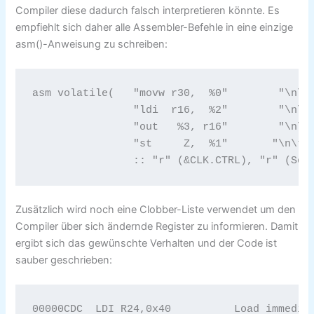
Compiler diese dadurch falsch interpretieren könnte. Es
empfiehlt sich daher alle Assembler-Befehle in eine einzige
asm()-Anweisung zu schreiben:
asm volatile(	"movw r30,  %0"        "\n\t"

                "ldi  r16,  %2"        "\n\t"
                "out   %3, r16"        "\n\t"
                "st     Z,  %1"       "\n\t"

                :: "r" (&CLK.CTRL), "r" (Sou
Zusätzlich wird noch eine Clobber-Liste verwendet um den
Compiler über sich ändernde Register zu informieren. Damit
ergibt sich das gewünschte Verhalten und der Code ist
sauber geschrieben:
00000CDC  LDI R24,0x40		Load immediate 
