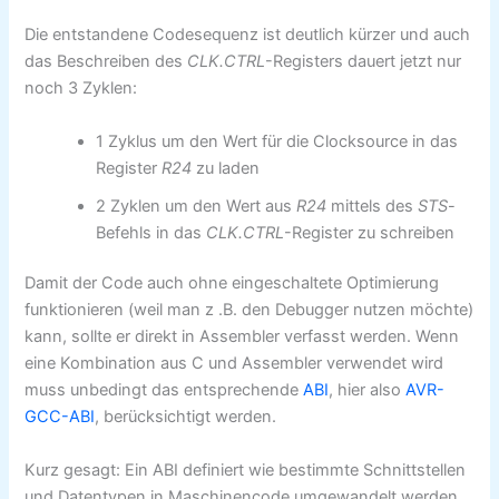
Die entstandene Codesequenz ist deutlich kürzer und auch
das Beschreiben des
CLK.CTRL
-Registers dauert jetzt nur
noch 3 Zyklen:
1 Zyklus um den Wert für die Clocksource in das
Register
R24
zu laden
2 Zyklen um den Wert aus
R24
mittels des
STS
-
Befehls in das
CLK.CTRL
-Register zu schreiben
Damit der Code auch ohne eingeschaltete Optimierung
funktionieren (weil man z .B. den Debugger nutzen möchte)
kann, sollte er direkt in Assembler verfasst werden. Wenn
eine Kombination aus C und Assembler verwendet wird
muss unbedingt das entsprechende
ABI
, hier also
AVR-
GCC-ABI
, berücksichtigt werden.
Kurz gesagt: Ein ABI definiert wie bestimmte Schnittstellen
und Datentypen in Maschinencode umgewandelt werden.