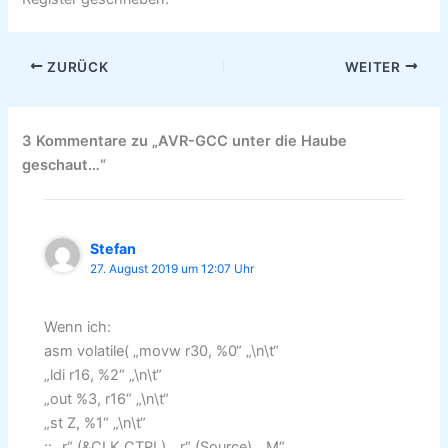
ZURÜCK
WEITER
3 Kommentare zu „AVR-GCC unter die Haube
geschaut…“
Stefan
27. August 2019 um 12:07 Uhr
Wenn ich:
asm volatile( „movw r30, %0“ „\n\t“
„ldi r16, %2“ „\n\t“
„out %3, r16“ „\n\t“
„st Z, %1“ „\n\t“
:: „r“ (&CLK.CTRL), „r“ (Source), „M“