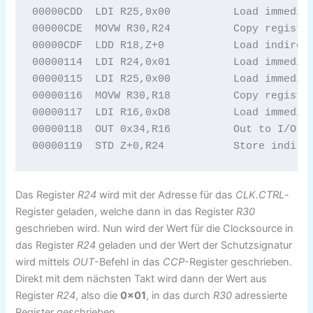
00000CDD  LDI R25,0x00		Load immediate 

00000CDE  MOVW R30,R24		Copy register pair 

00000CDF  LDD R18,Z+0		Load indirect with displacement 

00000114  LDI R24,0x01		Load immediate 

00000115  LDI R25,0x00		Load immediate 

00000116  MOVW R30,R18		Copy register pair 

00000117  LDI R16,0xD8		Load immediate 

00000118  OUT 0x34,R16		Out to I/O location 

00000119  STD Z+0,R24
Das Register
R24
wird mit der Adresse für das
CLK.CTRL
-
Register geladen, welche dann in das Register
R30
geschrieben wird. Nun wird der Wert für die Clocksource in
das Register
R24
geladen und der Wert der Schutzsignatur
wird mittels
OUT
-Befehl in das
CCP
-Register geschrieben.
Direkt mit dem nächsten Takt wird dann der Wert aus
Register
R24
, also die
0x01
, in das durch
R30
adressierte
Register geschrieben.