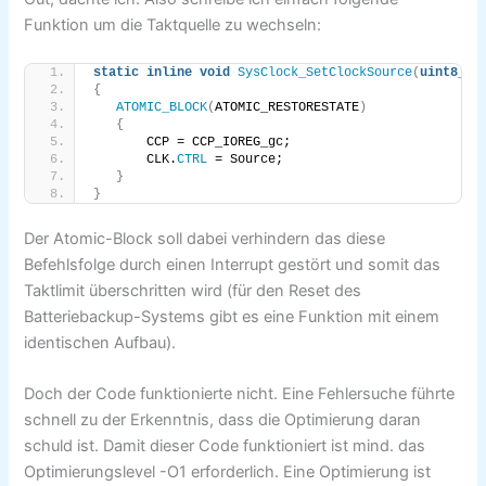
Funktion um die Taktquelle zu wechseln:
static
inline
void
SysClock_SetClockSource
(
uint8_t
 
{
ATOMIC_BLOCK
(
ATOMIC_RESTORESTATE
)
{
       CCP = CCP_IOREG_gc;
       CLK.
CTRL
 = Source;
}
}
Der Atomic-Block soll dabei verhindern das diese
Befehlsfolge durch einen Interrupt gestört und somit das
Taktlimit überschritten wird (für den Reset des
Batteriebackup-Systems gibt es eine Funktion mit einem
identischen Aufbau).
Doch der Code funktionierte nicht. Eine Fehlersuche führte
schnell zu der Erkenntnis, dass die Optimierung daran
schuld ist. Damit dieser Code funktioniert ist mind. das
Optimierungslevel -O1 erforderlich. Eine Optimierung ist