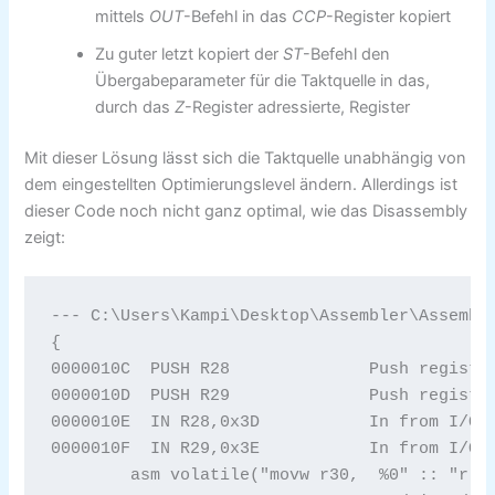
mittels
OUT
-Befehl in das
CCP
-Register kopiert
Zu guter letzt kopiert der
ST
-Befehl den
Übergabeparameter für die Taktquelle in das,
durch das
Z
-Register adressierte, Register
Mit dieser Lösung lässt sich die Taktquelle unabhängig von
dem eingestellten Optimierungslevel ändern. Allerdings ist
dieser Code noch nicht ganz optimal, wie das Disassembly
zeigt:
--- C:\Users\Kampi\Desktop\Assembler\Assemble
{

0000010C  PUSH R28		Push register on stack 

0000010D  PUSH R29		Push register on stack 

0000010E  IN R28,0x3D		In from I/O location 

0000010F  IN R29,0x3E		In from I/O location 

	asm volatile("movw r30,  %0" :: "r" (&CLK.CTRL));
