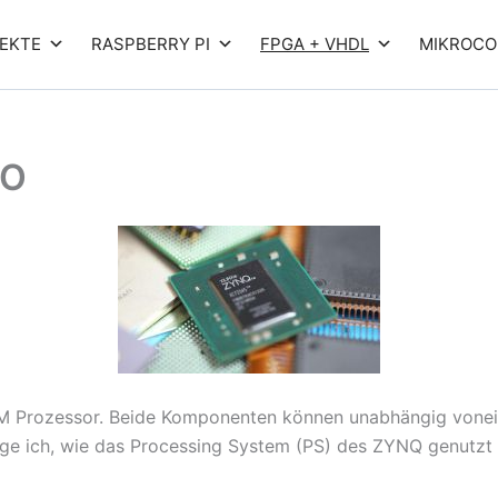
EKTE
RASPBERRY PI
FPGA + VHDL
MIKROCO
IO
M Prozessor. Beide Komponenten können unabhängig vonein
eige ich, wie das Processing System (PS) des ZYNQ genut