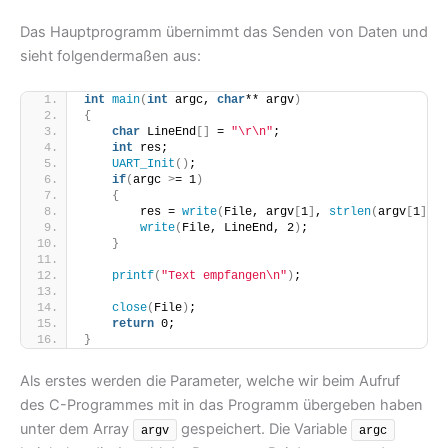
Das Hauptprogramm übernimmt das Senden von Daten und
sieht folgendermaßen aus:
int
main
(
int
 argc, 
char
** argv
)
{
char
 LineEnd
[]
 = 
"\r\n"
;
int
 res;
UART_Init
()
;
if
(
argc 
>
= 1
)
{
        res = 
write
(
File, argv
[
1
]
, 
strlen
(
argv
[
1
]))
;
write
(
File, LineEnd, 2
)
;
}
printf
(
"Text empfangen\n"
)
;
close
(
File
)
;
return
 0;
}
Als erstes werden die Parameter, welche wir beim Aufruf
des C-Programmes mit in das Programm übergeben haben
unter dem Array
gespeichert. Die Variable
argv
argc