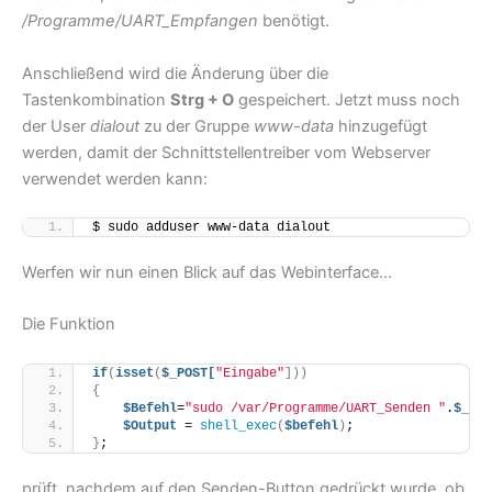
/Programme/UART_Empfangen
benötigt.
Anschließend wird die Änderung über die
Tastenkombination
Strg + O
gespeichert. Jetzt muss noch
der User
dialout
zu der Gruppe
www-data
hinzugefügt
werden, damit der Schnittstellentreiber vom Webserver
verwendet werden kann:
$ sudo adduser www-data dialout
Werfen wir nun einen Blick auf das Webinterface…
Die Funktion
if
(
isset
(
$_POST[
"Eingabe"
]))
{
$Befehl
=
"sudo /var/Programme/UART_Senden "
.
$_POS
$Output
 = 
shell_exec
(
$befehl
)
;
}
;
prüft, nachdem auf den Senden-Button gedrückt wurde, ob