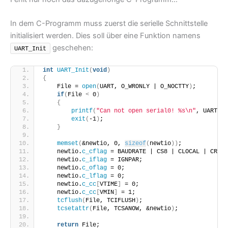
In dem C-Programm muss zuerst die serielle Schnittstelle
initialisiert werden. Dies soll über eine Funktion namens
geschehen:
UART_Init
int
UART_Init
(
void
)
{
    File = 
open
(
UART, O_WRONLY | O_NOCTTY
)
;
if
(
File 
<
 0
)
{
printf
(
"Can not open serial0! %s\n"
, UART
)
;
exit
(
-1
)
;
}
memset
(
&newtio, 0, 
sizeof
(
newtio
))
;
    newtio.
c_cflag
 = BAUDRATE | CS8 | CLOCAL | CREAD
    newtio.
c_iflag
 = IGNPAR;
    newtio.
c_oflag
 = 0;
    newtio.
c_lflag
 = 0;
    newtio.
c_cc
[
VTIME
]
 = 0;
    newtio.
c_cc
[
VMIN
]
 = 1;
tcflush
(
File, TCIFLUSH
)
;
tcsetattr
(
File, TCSANOW, &newtio
)
;
return
 File;