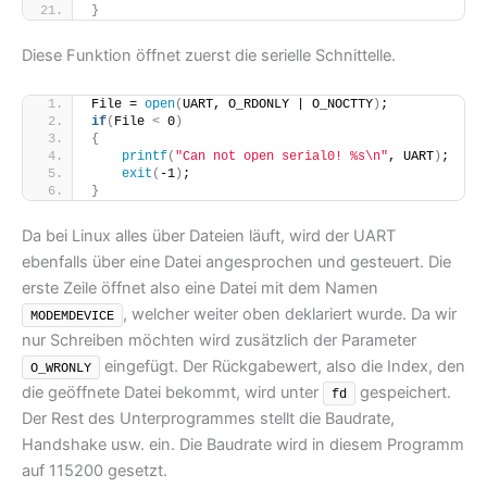
}
Diese Funktion öffnet zuerst die serielle Schnittelle.
File = 
open
(
UART, O_RDONLY | O_NOCTTY
)
;
if
(
File 
<
 0
)
{
printf
(
"Can not open serial0! %s\n"
, UART
)
;
exit
(
-1
)
;
}
Da bei Linux alles über Dateien läuft, wird der UART
ebenfalls über eine Datei angesprochen und gesteuert. Die
erste Zeile öffnet also eine Datei mit dem Namen
, welcher weiter oben deklariert wurde. Da wir
MODEMDEVICE
nur Schreiben möchten wird zusätzlich der Parameter
eingefügt. Der Rückgabewert, also die Index, den
O_WRONLY
die geöffnete Datei bekommt, wird unter
gespeichert.
fd
Der Rest des Unterprogrammes stellt die Baudrate,
Handshake usw. ein. Die Baudrate wird in diesem Programm
auf 115200 gesetzt.