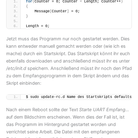
for
(
Counter = 0; Counter 
<
 Length; Counter++
)
{
    Message
[
Counter
]
 = 0;
}
Length = 0;
Jetzt muss das Programm nur noch gestartet werden. Dies
kann entweder manuell gemacht werden oder (wie ich es
mache) durch ein Startskript. Das Startskript könnt ihr euch
ebenfalls downloaden und anschließend müsst ihr es unter
/etc/init.d
speichern. Anschließend müsst ihr noch den Pfad
zu dem Empfangsprogramm in dem Skript ändern und das
Skript einbinden:
$ sudo update-rc.d Name des Startskripts defaults
Nach einem Reboot sollte der Text
Starte UART Empfang…
auf dem Bildschirm erscheinen. Wenn dies der Fall ist, ist
das Programm im Hintergrund gestartet worden und
verrichtet seine Arbeit. Die Datei mit den empfangenen