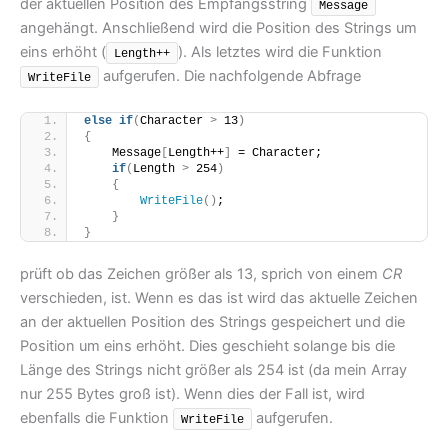
der aktuellen Position des Empfangsstring
Message
angehängt. Anschließend wird die Position des Strings um
eins erhöht (
). Als letztes wird die Funktion
Length++
aufgerufen. Die nachfolgende Abfrage
WriteFile
else
if
(
Character 
>
 13
)
{
    Message
[
Length++
]
 = Character;
if
(
Length 
>
 254
)
{
WriteFile
()
;
}
}
prüft ob das Zeichen größer als 13, sprich von einem
CR
verschieden, ist. Wenn es das ist wird das aktuelle Zeichen
an der aktuellen Position des Strings gespeichert und die
Position um eins erhöht. Dies geschieht solange bis die
Länge des Strings nicht größer als 254 ist (da mein Array
nur 255 Bytes groß ist). Wenn dies der Fall ist, wird
ebenfalls die Funktion
aufgerufen.
WriteFile