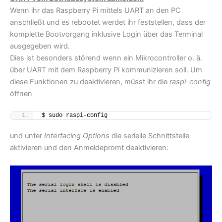
Wenn ihr das Raspberry Pi mittels UART an den PC
anschließt und es rebootet werdet ihr feststellen, dass der
komplette Bootvorgang inklusive Login über das Terminal
ausgegeben wird.
Dies ist besonders störend wenn ein Mikrocontroller o. ä.
über UART mit dem Raspberry Pi kommunizieren soll. Um
diese Funktionen zu deaktivieren, müsst ihr die
raspi-config
öffnen
$ sudo raspi-config
und unter
Interfacing Options
die serielle Schnittstelle
aktivieren und den Anmeldepromt deaktivieren: