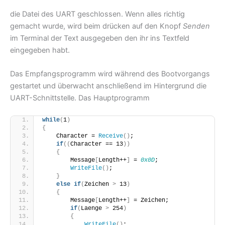
die Datei des UART geschlossen. Wenn alles richtig
gemacht wurde, wird beim drücken auf den Knopf
Senden
im Terminal der Text ausgegeben den ihr ins Textfeld
eingegeben habt.
Das Empfangsprogramm wird während des Bootvorgangs
gestartet und überwacht anschließend im Hintergrund die
UART-Schnittstelle. Das Hauptprogramm
while
(
1
)
{
    Character = 
Receive
()
;
if
((
Character == 13
))
{
        Message
[
Length++
]
 = 
0x0D
;
WriteFile
()
;
}
else
if
(
Zeichen 
>
 13
)
{
        Message
[
Length++
]
 = Zeichen;
if
(
Laenge 
>
 254
)
{
WriteFile
()
;