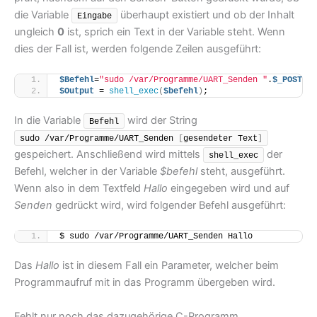
die Variable
überhaupt existiert und ob der Inhalt
Eingabe
ungleich
0
ist, sprich ein Text in der Variable steht. Wenn
dies der Fall ist, werden folgende Zeilen ausgeführt:
$Befehl
=
"sudo /var/Programme/UART_Senden "
.
$_POST[
"E
$Output
 = 
shell_exec
(
$befehl
)
;
In die Variable
wird der String
Befehl
sudo /var/Programme/UART_Senden 
[
gesendeter Text
]
gespeichert. Anschließend wird mittels
der
shell_exec
Befehl, welcher in der Variable
$befehl
steht, ausgeführt.
Wenn also in dem Textfeld
Hallo
eingegeben wird und auf
Senden
gedrückt wird, wird folgender Befehl ausgeführt:
$ sudo /var/Programme/UART_Senden Hallo
Das
Hallo
ist in diesem Fall ein Parameter, welcher beim
Programmaufruf mit in das Programm übergeben wird.
Fehlt nur noch das dazugehörige C-Programm…