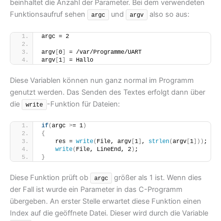
beinhaltet die Anzahl der Parameter. Bei dem verwendeten
Funktionsaufruf sehen
und
also so aus:
argc
argv
argc = 2
argv
[
0
]
 = /var/Programme/UART
argv
[
1
]
 = Hallo
Diese Variablen können nun ganz normal im Programm
genutzt werden. Das Senden des Textes erfolgt dann über
die
-Funktion für Dateien:
write
if
(
argc 
>
= 1
)
{
    res = 
write
(
File, argv
[
1
]
, 
strlen
(
argv
[
1
]))
;
write
(
File, LineEnd, 2
)
;
}
Diese Funktion prüft ob
größer als 1 ist. Wenn dies
argc
der Fall ist wurde ein Parameter in das C-Programm
übergeben. An erster Stelle erwartet diese Funktion einen
Index auf die geöffnete Datei. Dieser wird durch die Variable