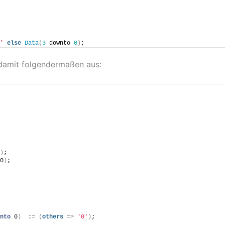
'
else
Data
(
3
 downto 
0
)
;
 damit folgendermaßen aus:
)
;
0
)
;
nto
 0
)
  :
=
(
others
=
>
'0'
)
;