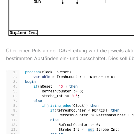
Über einen Puls an der
CAT
-Leitung wird die jeweils akt
bestimmten Abständen ein- und ausschaltet. Dies soll ü
process
(
Clock, nReset
)
variable
 RefreshCounter : INTEGER :
=
 0;
begin
if
(
nReset 
=
'0'
)
then
        RefreshCounter :
=
 0;
        Strobe_Int 
<
=
'0'
;
else
if
(
rising_edge
(
Clock
))
then
if
(
RefreshCounter 
<
 REFRESH
)
then
                RefreshCounter :
=
 RefreshCounter 
+
 1
else
                RefreshCounter :
=
 0;
                Strobe_Int 
<
=
not
 Strobe_Int;