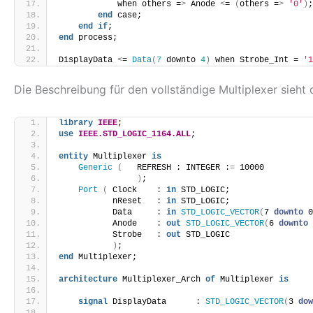
            when others =
>
 Anode 
<
= 
(
others =
>
'0'
)
;
end
 case;
end
if
;
end
 process;
DisplayData 
<
= 
Data
(
7
 downto 
4
)
 when Strobe_Int = 
'1
Die Beschreibung für den vollständige Multiplexer sieht
library
IEEE
;
use
IEEE.STD_LOGIC_1164.ALL
;
entity
 Multiplexer 
is
Generic
(
   REFRESH : INTEGER :
=
 10000
)
;
Port
(
 Clock    : 
in
 STD_LOGIC;
           nReset   : 
in
 STD_LOGIC;
           Data     : 
in
STD_LOGIC_VECTOR
(
7 
downto
 0
           Anode    : 
out
STD_LOGIC_VECTOR
(
6 
downto
 
           Strobe   : 
out
 STD_LOGIC
)
;
end
 Multiplexer;
architecture
 Multiplexer_Arch 
of
 Multiplexer 
is
signal
 DisplayData      : 
STD_LOGIC_VECTOR
(
3 
dow