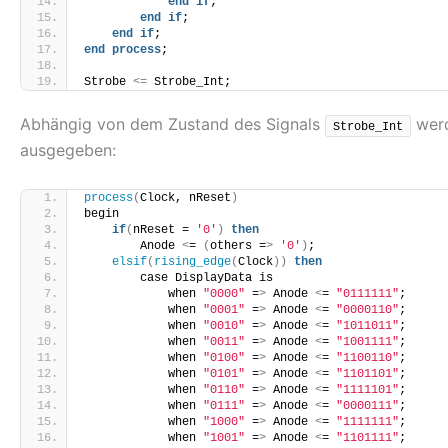
end
if
;
end
if
;
end
if
;        
end
process
;
Strobe 
<
=
 Strobe_Int;
Abhängig von dem Zustand des Signals
werd
Strobe_Int
ausgegeben:
process
(
Clock, nReset
)
begin
if
(
nReset = 
'0'
)
then
        Anode 
<
= 
(
others =
>
'0'
)
;
elsif
(
rising_edge
(
Clock
))
then
        case DisplayData is
            when 
"0000"
 =
>
 Anode 
<
= 
"0111111"
;   
            when 
"0001"
 =
>
 Anode 
<
= 
"0000110"
;
            when 
"0010"
 =
>
 Anode 
<
= 
"1011011"
; 
            when 
"0011"
 =
>
 Anode 
<
= 
"1001111"
;
            when 
"0100"
 =
>
 Anode 
<
= 
"1100110"
; 
            when 
"0101"
 =
>
 Anode 
<
= 
"1101101"
; 
            when 
"0110"
 =
>
 Anode 
<
= 
"1111101"
; 
            when 
"0111"
 =
>
 Anode 
<
= 
"0000111"
;
            when 
"1000"
 =
>
 Anode 
<
= 
"1111111"
;
            when 
"1001"
 =
>
 Anode 
<
= 
"1101111"
;