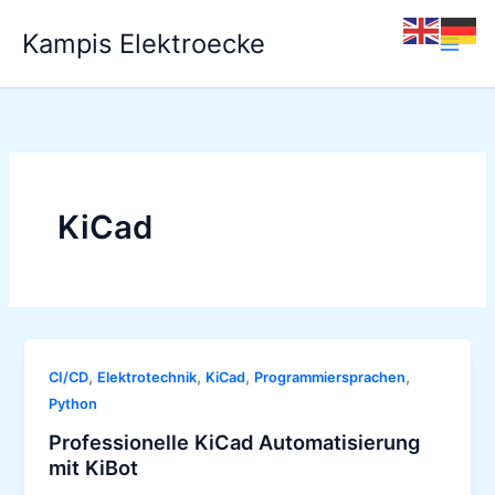
Zum
Kampis Elektroecke
Inhalt
springen
KiCad
,
,
,
,
CI/CD
Elektrotechnik
KiCad
Programmiersprachen
Python
Professionelle KiCad Automatisierung
mit KiBot