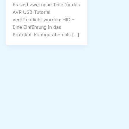
Es sind zwei neue Teile für das
AVR USB-Tutorial
veröffentlicht worden: HID –
Eine Einführung in das
Protokoll Konfiguration als […]